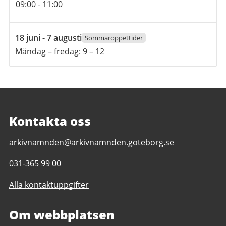
09:00
-
11:00
18
18 juni - 7 augusti
Sommaröppettider
juni
Måndag – fredag: 9 – 12
2026
till
7
augusti
2026
Kontakta oss
E-
arkivnamnden@arkivnamnden.goteborg.se
post
Telefonnummer
031-365 99 00
till
till
Regionarkivet
Alla kontaktuppgifter
Regionarkivet
Om webbplatsen