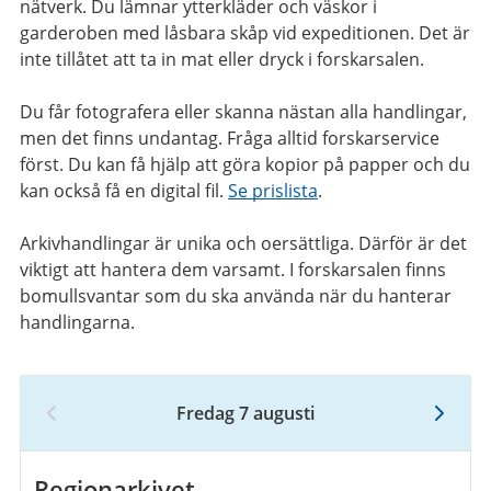
nätverk. Du lämnar ytterkläder och väskor i
garderoben med låsbara skåp vid expeditionen. Det är
inte tillåtet att ta in mat eller dryck i forskarsalen.
Du får fotografera eller skanna nästan alla handlingar,
men det finns undantag. Fråga alltid forskarservice
först. Du kan få hjälp att göra kopior på papper och du
kan också få en digital fil.
Se prislista
.
Arkivhandlingar är unika och oersättliga. Därför är det
viktigt att hantera dem varsamt. I forskarsalen finns
bomullsvantar som du ska använda när du hanterar
handlingarna.
Fredag 7 augusti
7
augusti
2026
Regionarkivet