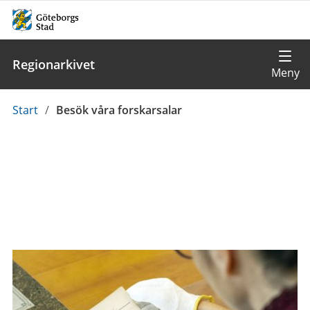
Regionarkivet
Du
Start
/
Besök våra forskarsalar
är
här: