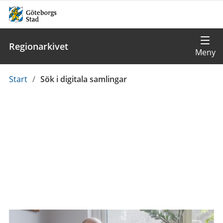
Regionarkivet
Du
Start
/
Sök i digitala samlingar
är
här: