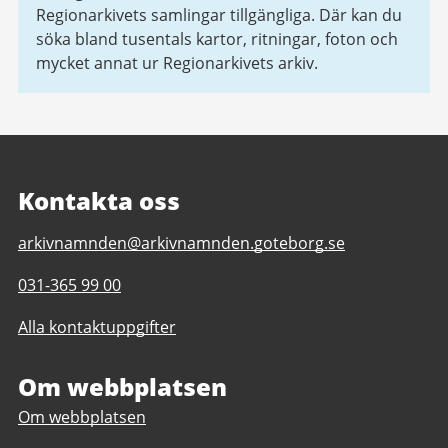
Regionarkivets samlingar tillgängliga. Där kan du
söka bland tusentals kartor, ritningar, foton och
mycket annat ur Regionarkivets arkiv.
Kontakta oss
E-
arkivnamnden@arkivnamnden.goteborg.se
post
Telefonnummer
031-365 99 00
till
till
Regionarkivet
Alla kontaktuppgifter
Regionarkivet
Om webbplatsen
Om webbplatsen