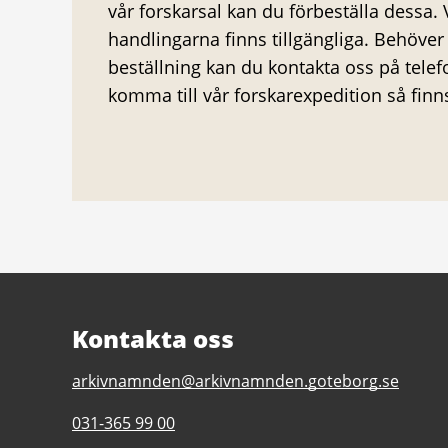
vår forskarsal kan du förbeställa dessa. 
handlingarna finns tillgängliga. Behöve
beställning kan du kontakta oss på telefo
komma till vår forskarexpedition så finns
Kontakta oss
E-
arkivnamnden@arkivnamnden.goteborg.se
post
Telefonnummer
031-365 99 00
till
till