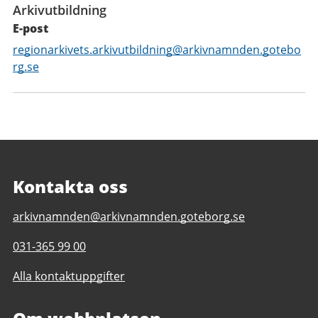
Arkivutbildning
E-post
E-
regionarkivets.arkivutbildning@arkivnamnden.gotebo
post
rg.se
Kontakta oss
E-
arkivnamnden@arkivnamnden.goteborg.se
post
Telefonnummer
031-365 99 00
till
till
Regionarkivet
Alla kontaktuppgifter
Regionarkivet