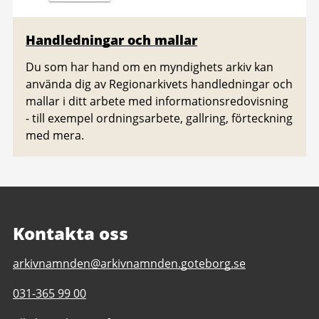
Handledningar och mallar
Du som har hand om en myndighets arkiv kan
använda dig av Regionarkivets handledningar och
mallar i ditt arbete med informationsredovisning
- till exempel ordningsarbete, gallring, förteckning
med mera.
Kontakta oss
E-
arkivnamnden@arkivnamnden.goteborg.se
post
Telefonnummer
031-365 99 00
till
till
Regionarkivet