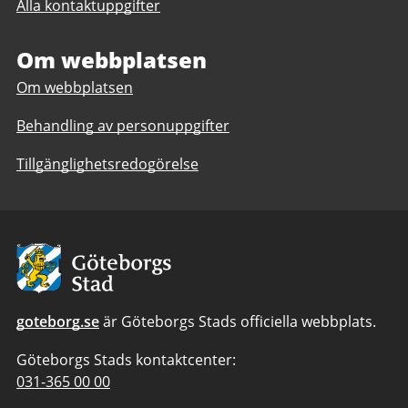
Alla kontaktuppgifter
Regionarkivet
Om webbplatsen
Om webbplatsen
Behandling av personuppgifter
Tillgänglighetsredogörelse
Avsändare:
Göteborgs
Stad
goteborg.se
är Göteborgs Stads officiella webbplats.
Göteborgs Stads kontaktcenter:
Telefonnummer
031-365 00 00
till