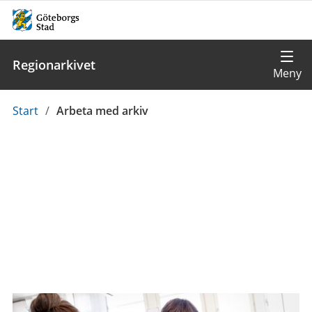
Regionarkivet
Du
Start
/
Arbeta med arkiv
är
här: