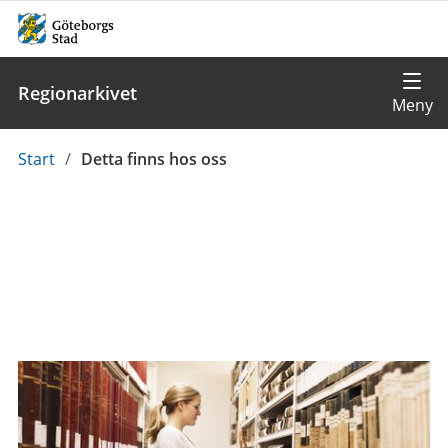
Regionarkivet
Du
Start
/
Detta finns hos oss
är
här: