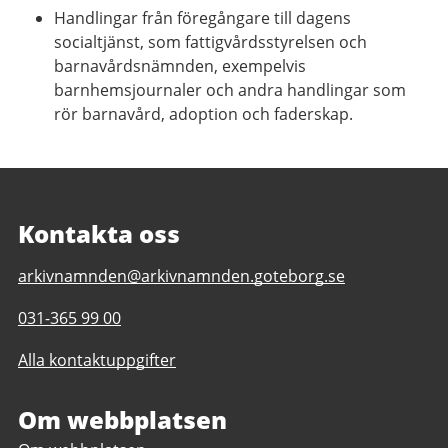
Handlingar från föregångare till dagens
socialtjänst, som fattigvårdsstyrelsen och
barnavårdsnämnden, exempelvis
barnhemsjournaler och andra handlingar som
rör barnavård, adoption och faderskap.
Kontakta oss
E-
arkivnamnden@arkivnamnden.goteborg.se
post
Telefonnummer
031-365 99 00
till
till
Regionarkivet
Alla kontaktuppgifter
Regionarkivet
Om webbplatsen