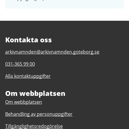
Kontakta oss
E-
arkivnamnden@arkivnamnden.goteborg.se
post
Telefonnummer
031-365 99 00
till
till
Regionarkivet
Alla kontaktuppgifter
Regionarkivet
Om webbplatsen
Om webbplatsen
Behandling av personuppgifter
Tillgänglighetsredogörelse