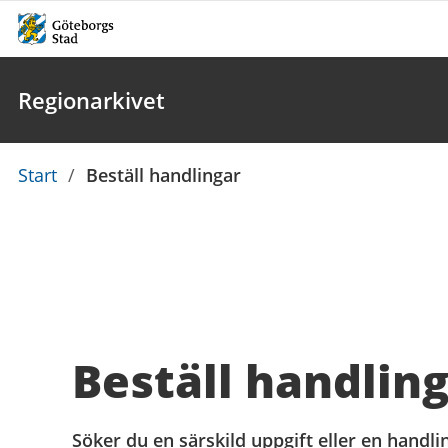
Regionarkivet
Du
Start
/
Beställ handlingar
är
här:
Beställ handlin
Söker du en särskild uppgift eller en handlin