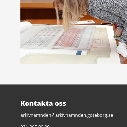
Kontakta oss
E-
arkivnamnden@arkivnamnden.goteborg.se
post