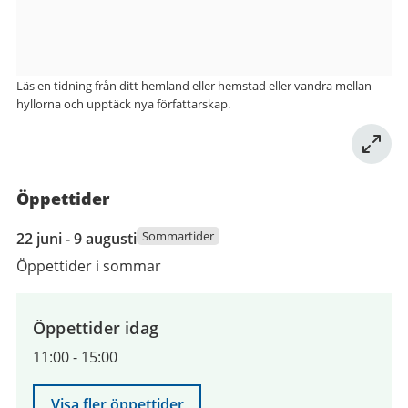
Läs en tidning från ditt hemland eller hemstad eller vandra mellan
hyllorna och upptäck nya författarskap.
Öppettider
22
Sommartider
22 juni - 9 augusti
juni
Öppettider i sommar
2026
till
9
Öppettider idag
augusti
11:00
-
15:00
2026
Visa fler öppettider