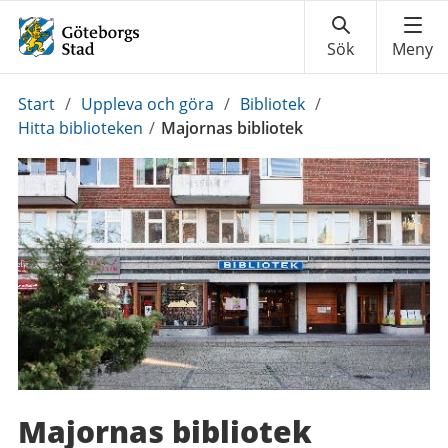
Du
Start
/
Uppleva och göra
/
Bibliotek
/
är
Hitta biblioteken
/
Majornas bibliotek
här:
Majornas bibliotek