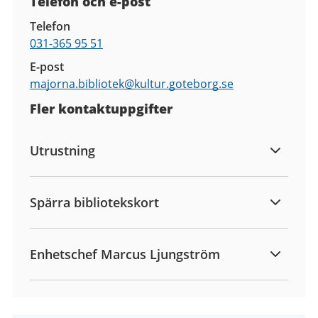
Telefon och e-post
Telefon
031-365 95 51
E-post
majorna.bibliotek@
kultur.goteborg.se
Fler kontaktuppgifter
Utrustning
Spärra bibliotekskort
Enhetschef Marcus Ljungström