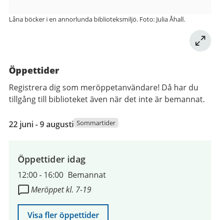
Låna böcker i en annorlunda biblioteksmiljö. Foto: Julia Åhall.
Öppettider
Registrera dig som meröppetanvändare! Då har du
tillgång till biblioteket även när det inte är bemannat.
22
Sommartider
22 juni - 9 augusti
juni
2026
till
Öppettider idag
9
12:00
-
16:00
Bemannat
augusti
Meröppet kl. 7-19
2026
Visa fler öppettider