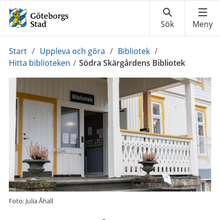
Du
Start
/
Uppleva och göra
/
Bibliotek
/
är
Hitta biblioteken
/
Södra Skärgårdens Bibliotek
här:
Foto: Julia Åhall