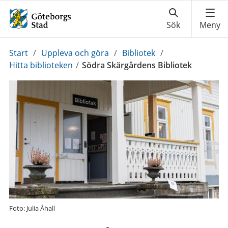
Du
Start
/
Uppleva och göra
/
Bibliotek
/
är
Hitta biblioteken
/
Södra Skärgårdens Bibliotek
här:
Foto: Julia Åhall