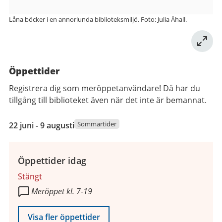
Låna böcker i en annorlunda biblioteksmiljö. Foto: Julia Åhall.
Öppettider
Registrera dig som meröppetanvändare! Då har du
tillgång till biblioteket även när det inte är bemannat.
22
Sommartider
22 juni - 9 augusti
juni
2026
till
Öppettider idag
9
Stängt
augusti
Meröppet kl. 7-19
2026
Visa fler öppettider