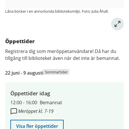
Låna böcker i en annorlunda biblioteksmiljö. Foto: Julia Åhall.
Öppettider
Registrera dig som meröppetanvändare! Då har du
tillgång till biblioteket även när det inte är bemannat.
22
Sommartider
22 juni - 9 augusti
juni
2026
till
Öppettider idag
9
12:00
-
16:00
Bemannat
augusti
Meröppet kl. 7-19
2026
Visa fler öppettider