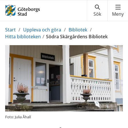
Du
Start
/
Uppleva och göra
/
Bibliotek
/
är
Hitta biblioteken
/
Södra Skärgårdens Bibliotek
här:
Foto: Julia Åhall