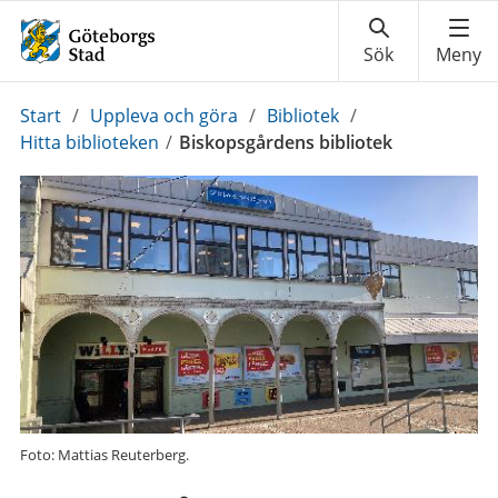
Du
Start
/
Uppleva och göra
/
Bibliotek
/
är
Hitta biblioteken
/
Biskopsgårdens bibliotek
här:
Foto: Mattias Reuterberg.