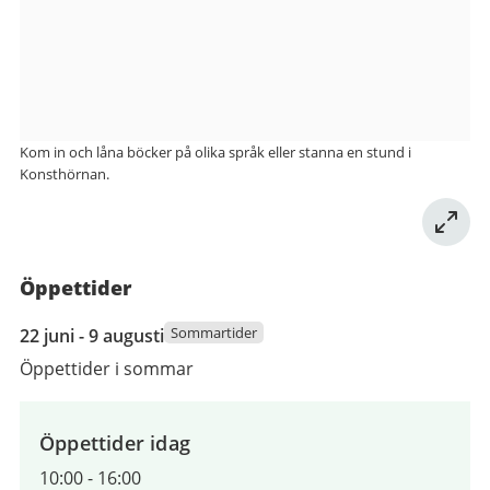
bibliotek
Kom in och låna böcker på olika språk eller stanna en stund i
Konsthörnan.
Öppettider
22
Sommartider
22 juni - 9 augusti
juni
Öppettider i sommar
2026
till
9
Öppettider idag
augusti
10:00
-
16:00
2026