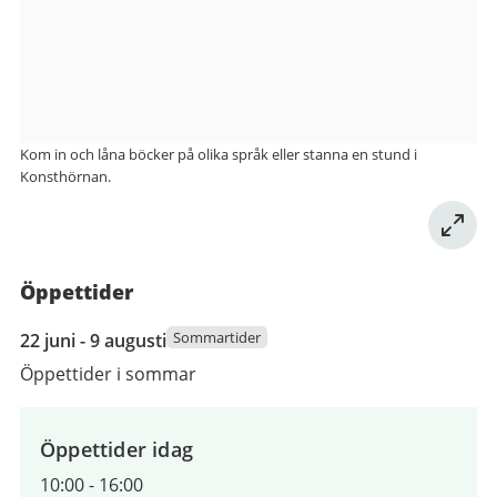
bibliotek
Kom in och låna böcker på olika språk eller stanna en stund i
Konsthörnan.
Öppettider
22
Sommartider
22 juni - 9 augusti
juni
Öppettider i sommar
2026
till
9
Öppettider idag
augusti
10:00
-
16:00
2026