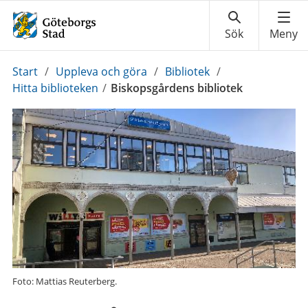
Du
Start
/
Uppleva och göra
/
Bibliotek
/
är
Hitta biblioteken
/
Biskopsgårdens bibliotek
här:
Foto: Mattias Reuterberg.