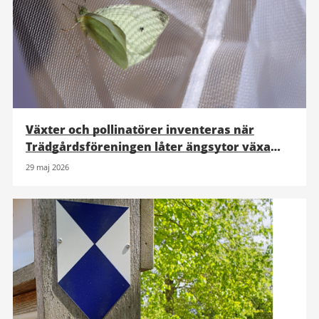
Växter och pollinatörer inventeras när
Trädgårdsföreningen låter ängsytor växa
upp
29 maj 2026