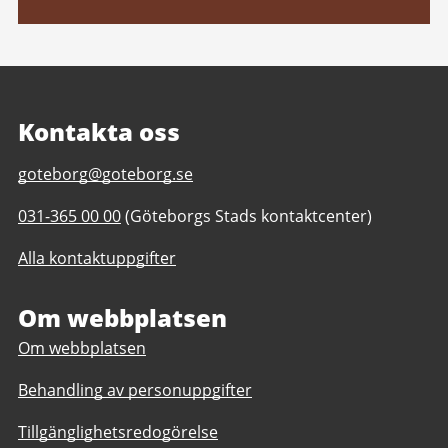
Kontakta oss
E-
goteborg@goteborg.se
post
Telefonnummer
031-365 00 00
(Göteborgs Stads kontaktcenter)
till
till
Trädgårdsföreningen
Alla kontaktuppgifter
Trädgårdsföreningen
Om webbplatsen
Om webbplatsen
Behandling av personuppgifter
Tillgänglighetsredogörelse