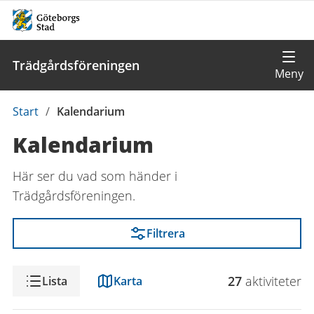
Trädgårdsföreningen
Du
Start
/
Kalendarium
är
Kalendarium
här:
Här ser du vad som händer i
Trädgårdsföreningen.
Filtrera
Visning
27
aktivitet
er
Lista
Karta