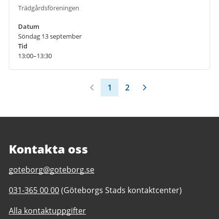
Trädgårdsföreningen
Datum
Söndag 13 september
Tid
13:00–13:30
1
2
Kontakta oss
E-
goteborg@goteborg.se
post
Telefonnummer
031-365 00 00
(Göteborgs Stads kontaktcenter)
till
till
Trädgårdsföreningen
Alla kontaktuppgifter
Trädgårdsföreningen