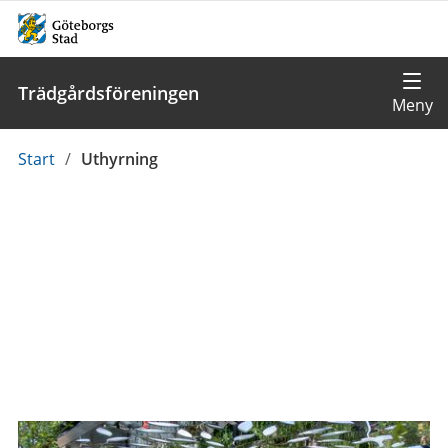
Trädgårdsföreningen
Du
Start
/
Uthyrning
är
här: