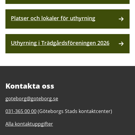
Platser och lokaler för uthyrning
Uthyrning i Trädgårdsföreningen 2026
Kontakta oss
E-
goteborg@goteborg.se
post
Telefonnummer
031-365 00 00
(Göteborgs Stads kontaktcenter)
till
till
Trädgårdsföreningen
Alla kontaktuppgifter
Trädgårdsföreningen