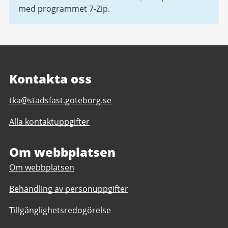
med programmet 7-Zip.
Kontakta oss
E-
tka@stadsfast.goteborg.se
post
Alla kontaktuppgifter
till
Stadsfastighetsförvaltningens
tekniska
Om webbplatsen
krav
Om webbplatsen
och
anvisningar,
Behandling av personuppgifter
TKA
Tillgänglighetsredogörelse