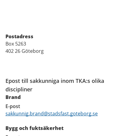
Postadress
Box 5263
402 26 Göteborg
Funktioner
Epost till sakkunniga inom TKA:s olika
discipliner
Brand
E-post
sakkunnig.brand@stadsfast.goteborg.se
Bygg och fuktsäkerhet