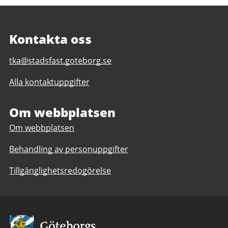
Kontakta oss
E-
tka@stadsfast.goteborg.se
post
Alla kontaktuppgifter
till
Stadsfastighetsförvaltningens
tekniska
Om webbplatsen
krav
Om webbplatsen
och
anvisningar,
Behandling av personuppgifter
TKA
Tillgänglighetsredogörelse
Avsändare: