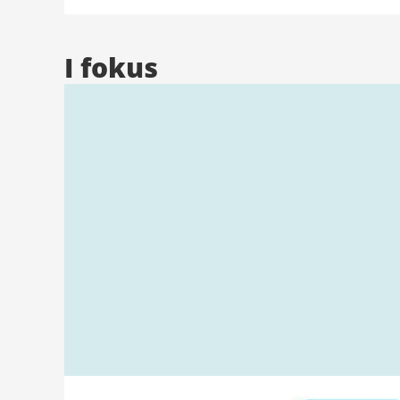
på grund av slipning samt behandling av
golv.
I fokus