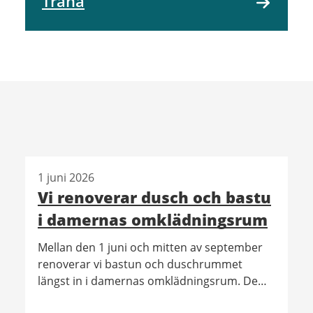
Träna
1 juni 2026
Vi renoverar dusch och bastu
i damernas omklädningsrum
Mellan den 1 juni och mitten av september
renoverar vi bastun och duschrummet
längst in i damernas omklädningsrum. De
två andra duschrummen är öppna som