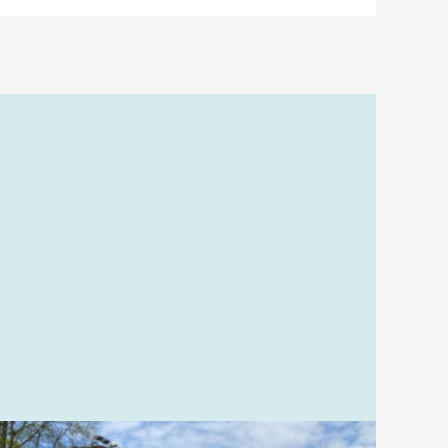
finns vi på plats varje torsdag vecka 13 till 43.
Det är gratis och ingen föranmälan krävs.