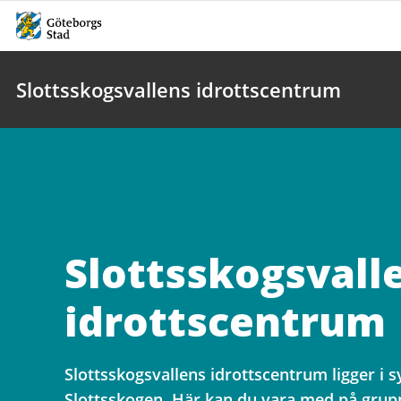
Slottsskogsvallens idrottscentrum
Slottsskogsvall
idrottscentrum
Slottsskogsvallens idrottscentrum ligger i s
Slottsskogen. Här kan du vara med på grupp