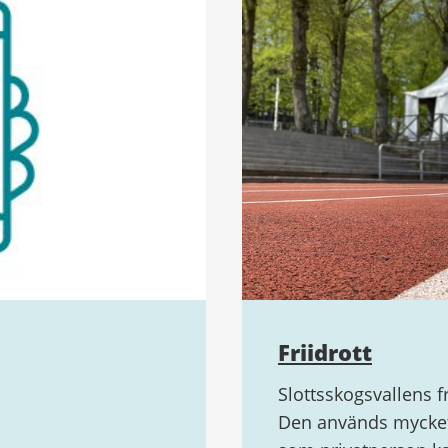
Friidrott
Slottsskogsvallens f
Den används mycket