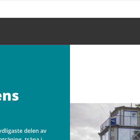
ens
ydligaste delen av
träning, träna i