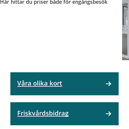
? Här hittar du priser både för engångsbesök
Våra olika kort
Friskvårdsbidrag