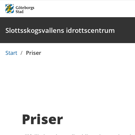
Slottsskogsvallens idrottscentrum
Du
Start
/
Priser
är
här:
Priser