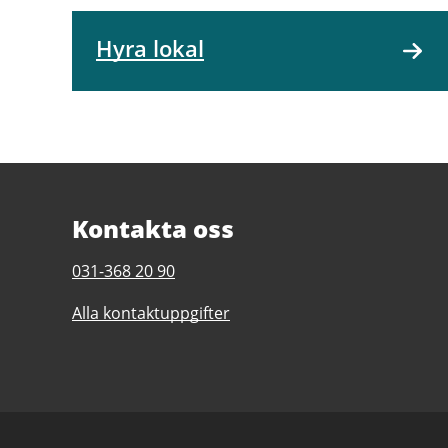
Hyra lokal
Kontakta oss
Telefonnummer
031-368 20 90
till
Alla kontaktuppgifter
Slottsskogsvallens
idrottscentrum