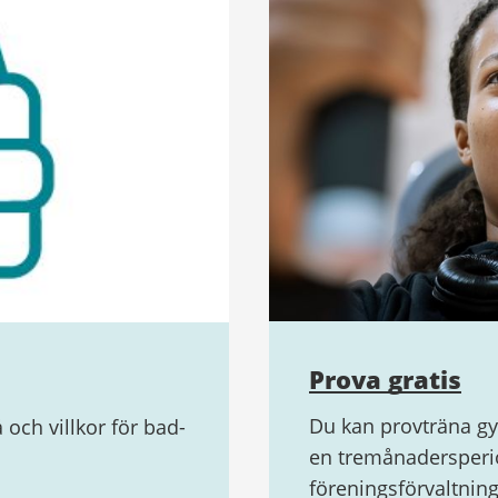
Prova gratis
Du kan provträna g
 och villkor för bad-
en tremånadersperio
föreningsförvaltnin