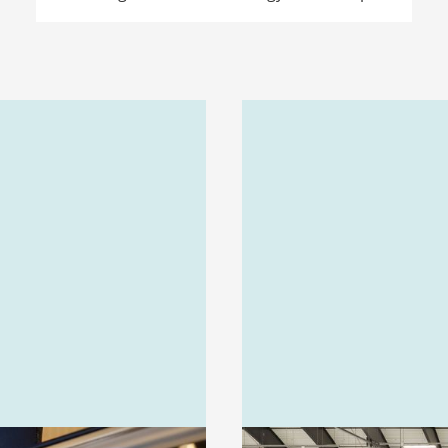
plats varje måndag och tisdag vecka 13
till 43. Det är gratis och ingen föranmälan
krävs.