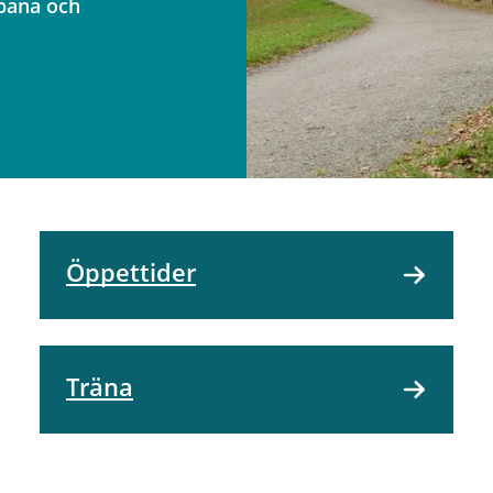
fbana och
Öppettider
Träna