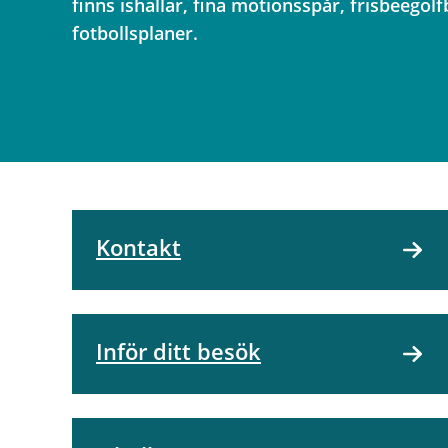
finns ishallar, fina motionsspår, frisbeegol
fotbollsplaner.
Kontakt
Inför ditt besök