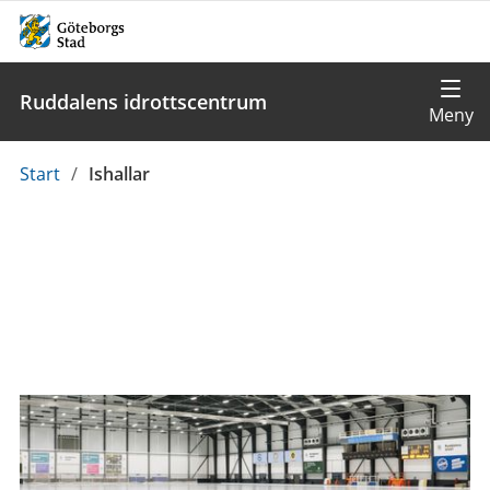
Ruddalens idrottscentrum
Du
Start
/
Ishallar
är
här: