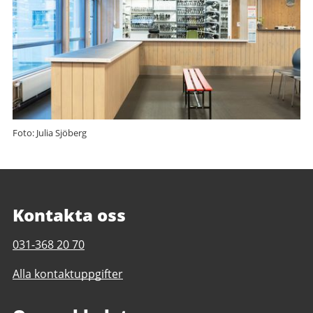
Foto: Julia Sjöberg
Kontakta oss
Telefonnummer
031-368 20 70
till
Alla kontaktuppgifter
Ruddalens
idrottscentrum