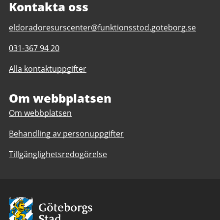
Kontakta oss
E-
eldoradoresurscenter@funktionsstod.goteborg.se
post
Telefonnummer
031-367 94 20
till
till
Eldorado
Alla kontaktuppgifter
Eldorado
Resurscenter
Resurscenter
Om webbplatsen
Om webbplatsen
Behandling av personuppgifter
Tillgänglighetsredogörelse
Avsändare:
Göteborgs