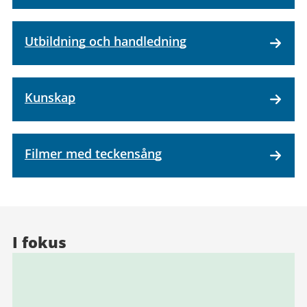
Utbildning och handledning
Kunskap
Filmer med teckensång
I fokus