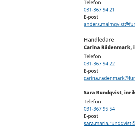
Telefon
031-367 94 21
E-post
anders.malmqvist@fun
Handledare
Carina Rådenmark, 
Telefon
031-367 94 22
E-post
carina.radenmark@fun
Sara Rundqvist, inr
Telefon
031-367 95 54
E-post
sara.maria.rundqvist@