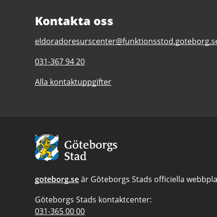
Kontakta oss
E-
eldoradoresurscenter@funktionsstod.goteborg.s
post
Telefonnummer
031-367 94 20
till
till
Eldorado
Alla kontaktuppgifter
Eldorado
Resurscenter
Resurscenter
Avsändare:
Göteborgs
Stad
goteborg.se
är Göteborgs Stads officiella webbpla
Göteborgs Stads kontaktcenter:
Telefonnummer
031-365 00 00