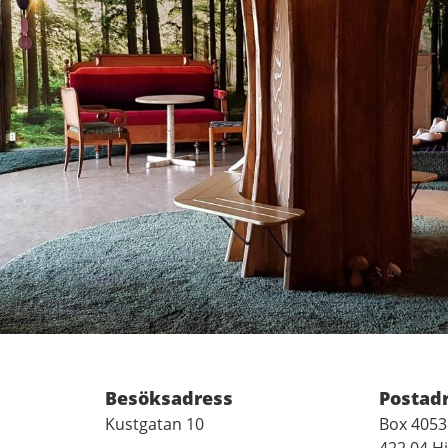
Besöksadress
Postad
Kustgatan 10
Box 4053