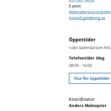
031-367 94 20
E-post
eldoradoresurscenter
nsstod.goteborg.se
Öppettider
I vårt kalendarium hitt
Telefontider idag
08:00
-
16:00
Visa fler öppettider
Funktioner
Koordinator
Anders Malmqvist