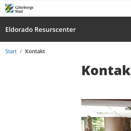
Eldorado Resurscenter
Du
Start
/
Kontakt
är
Kontak
här:
Kontaktuppgi