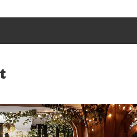
t
fter