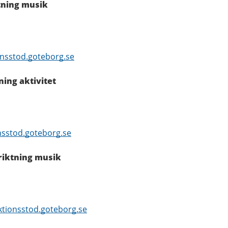
ktning musik
onsstod.goteborg.se
ning aktivitet
nsstod.goteborg.se
riktning musik
tionsstod.goteborg.se