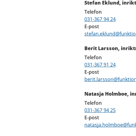
Stefan Eklund, inri
Telefon
031-367 94 24
E-post
stefan.eklund@funkti
Berit Larsson, inrikt
Telefon
031-367 91 24
E-post
berit.larsson@funktio
Natasja Holmboe, in
Telefon
031-367 94 25
E-post
natasja.holmboe@funk