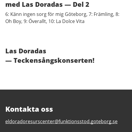
med Las Doradas — Del 2
6: Känn ingen sorg för mig Göteborg, 7: Främling, 8:
Oh Boy, 9: Överallt, 10: La Dolce Vita
Las Doradas
—
Teckensångskonserten!
Kontakta oss
E-
eldoradoresurscenter@funktionsstod.goteborg.se
post