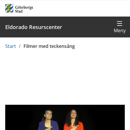
Eldorado Resurscenter
Du
Start
/
Filmer med teckensång
är
här: