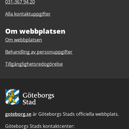
Telefonnummer
031-367 94 20
till
till
Eldorado
Alla kontaktuppgifter
Eldorado
Resurscenter
Resurscenter
Om webbplatsen
Om webbplatsen
Behandling av personuppgifter
Tillgänglighetsredogörelse
Avsändare:
Göteborgs
Stad
goteborg.se
är Göteborgs Stads officiella webbplats.
Göteborgs Stads kontaktcenter: