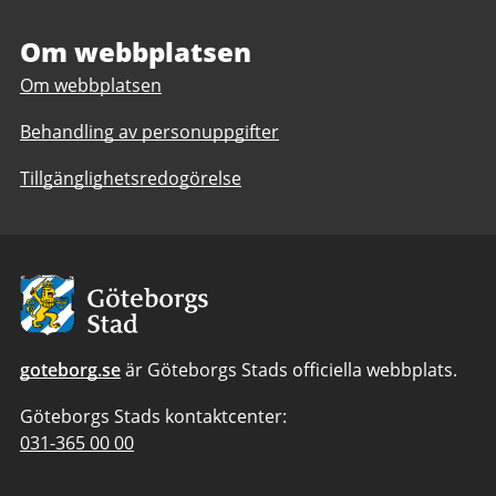
och
analys
analys
Om webbplatsen
Om webbplatsen
Behandling av personuppgifter
Tillgänglighetsredogörelse
Avsändare:
Göteborgs
Stad
goteborg.se
är Göteborgs Stads officiella webbplats.
Göteborgs Stads kontaktcenter:
Telefonnummer
031-365 00 00
till