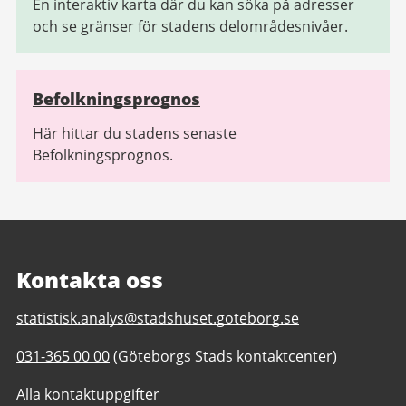
En interaktiv karta där du kan söka på adresser
och se gränser för stadens delområdesnivåer.
Befolkningsprognos
Här hittar du stadens senaste
Befolkningsprognos.
Kontakta oss
E-
statistisk.analys@stadshuset.goteborg.se
post
Telefonnummer
031-365 00 00
(Göteborgs Stads kontaktcenter)
till
till
Statistik
Alla kontaktuppgifter
Statistik
och