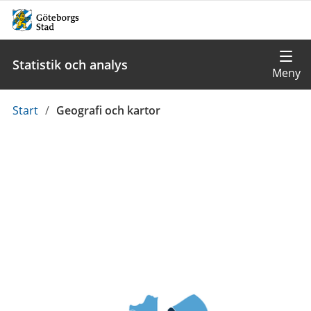
Statistik och analys
Du
Start
/
Geografi och kartor
är
här: