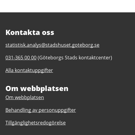
Kontakta oss
E-
statistisk.analys@stadshuset.goteborg.se
post
Telefonnummer
031-365 00 00
(Göteborgs Stads kontaktcenter)
till
till
Statistik
Alla kontaktuppgifter
Statistik
och
och
analys
analys
Om webbplatsen
Om webbplatsen
Behandling av personuppgifter
Tillgänglighetsredogörelse