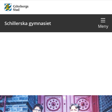
Schillerska gymnasiet