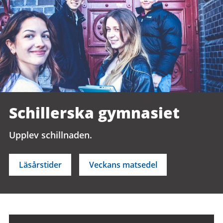
Schillerska gymnasiet
Upplev schillnaden.
Läsårstider
Veckans matsedel