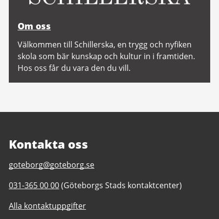
Om oss
Välkommen till Schillerska, en trygg och nyfiken
skola som bär kunskap och kultur in i framtiden.
Hos oss får du vara den du vill.
Kontakta oss
E-
goteborg@goteborg.se
post
Telefonnummer
031-365 00 00
(Göteborgs Stads kontaktcenter)
till
till
Kontakta
Alla kontaktuppgifter
Kontakta
Göteborgs