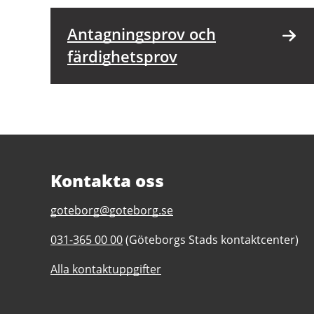
Antagningsprov och
färdighetsprov
Kontakta oss
E-
goteborg@goteborg.se
post
Telefonnummer
031-365 00 00
(Göteborgs Stads kontaktcenter)
till
till
Kontakta
Alla kontaktuppgifter
Kontakta
Göteborgs
Göteborgs
Stad
Stad