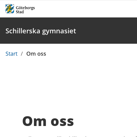
Schillerska gymnasiet
Du
Start
/
Om oss
är
här:
Om oss