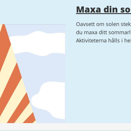
Maxa din s
Oavsett om solen steke
du maxa ditt sommarlo
Aktiviteterna hålls i h