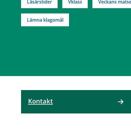
Läsårstider
Vklass
Veckans matse
Lämna klagomål
Kontakt