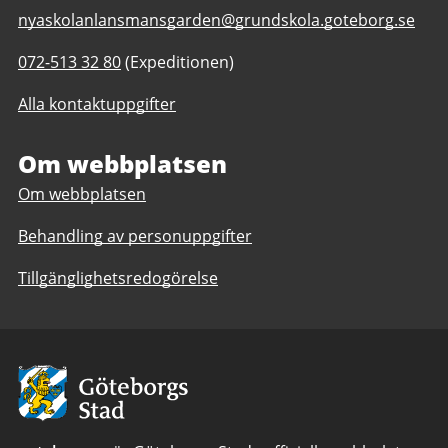
E-
nyaskolanlansmansgarden@grundskola.goteborg.se
post
Telefonnummer
072-513 32 80
(Expeditionen)
till
till
Nya
Alla kontaktuppgifter
Nya
Skolan
Skolan
Länsmansgården
Länsmansgården
Om webbplatsen
F-
F-
3
Om webbplatsen
3
Behandling av personuppgifter
Tillgänglighetsredogörelse
Avsändare:
Göteborgs
Stad