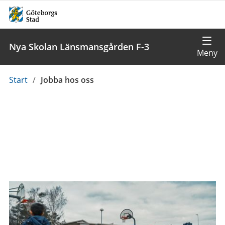
Nya Skolan Länsmansgården F-3
Du
Start
/
Jobba hos oss
är
här: