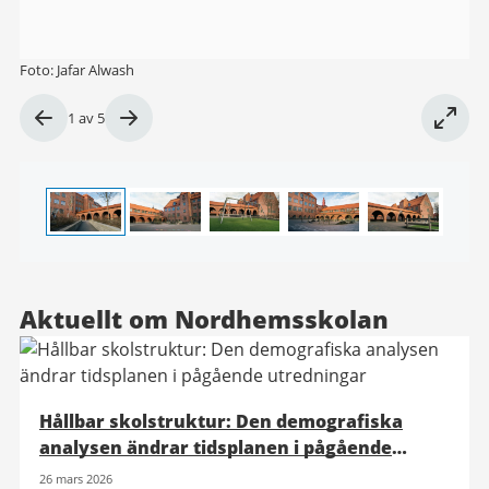
Foto: Jafar Alwash
Bild
1
av
5
1
av
5
Aktuellt om Nordhemsskolan
Hållbar skolstruktur: Den demografiska
analysen ändrar tidsplanen i pågående
utredningar
26 mars 2026