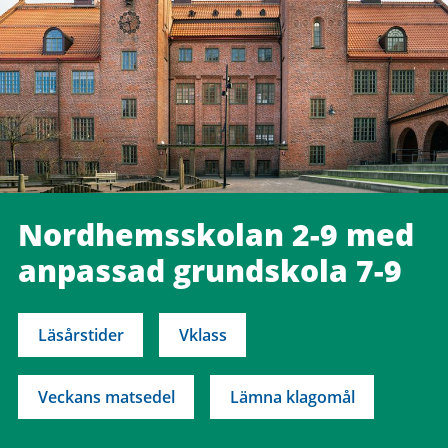
Nordhemsskolan 2-9 med
anpassad grundskola 7-9
Läsårstider
Vklass
Veckans matsedel
Lämna klagomål