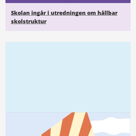
Skolan ingår i utredningen om hållbar
skolstruktur
Relaterad
information