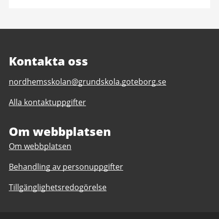
Kontakta oss
E-
nordhemsskolan@grundskola.goteborg.se
post
Alla kontaktuppgifter
till
Nordhemsskolan
2-
Om webbplatsen
9,
Om webbplatsen
anpassad
grundskola
Behandling av personuppgifter
7-
9
Tillgänglighetsredogörelse