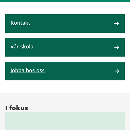
Kontakt
Vår skola
Jobba hos oss
I fokus