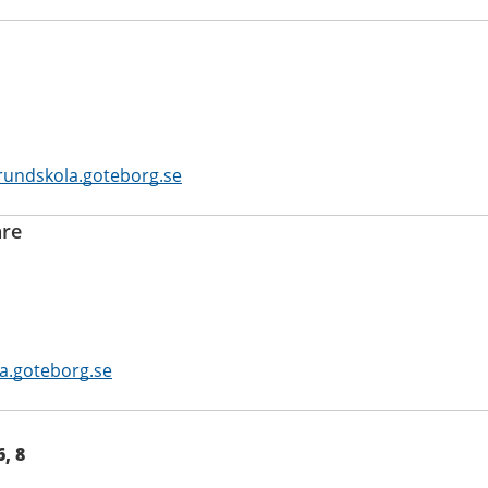
rundskola.goteborg.se
re
la.goteborg.se
, 8