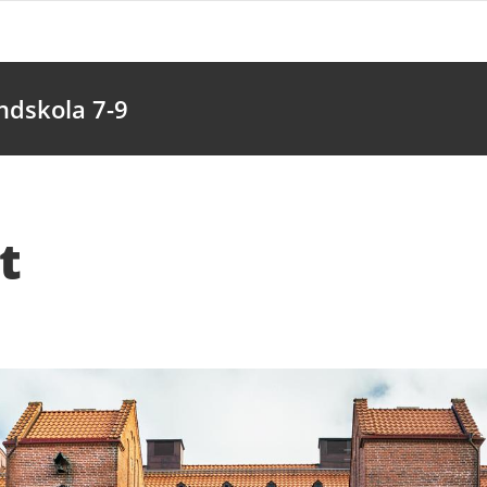
dskola 7-9
t
fter