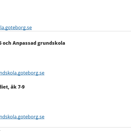
a.goteborg.se
-6 och Anpassad grundskola
dskola.goteborg.se
iet, åk 7-9
dskola.goteborg.se