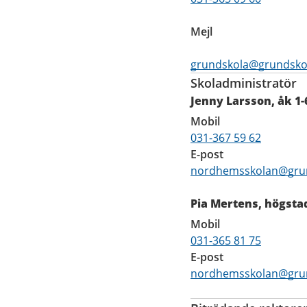
Mejl
grundskola@grundskol
Skoladministratör
Jenny Larsson, åk 1
Mobil
031-367 59 62
E-post
nordhemsskolan@grun
Pia Mertens, högstad
Mobil
031-365 81 75
E-post
nordhemsskolan@grun