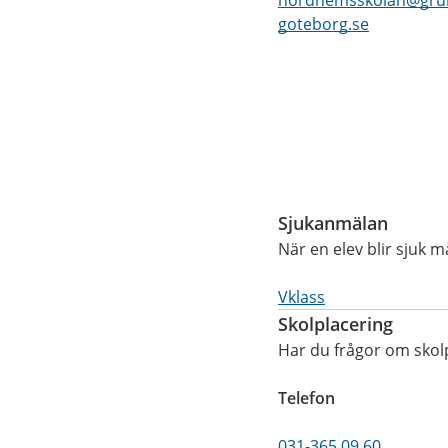
nordhemsskolan@grun
goteborg.se
Funktioner
Sjukanmälan
När en elev blir sjuk
Vklass
Skolplacering
Har du frågor om skol
Telefon
031-365 09 60