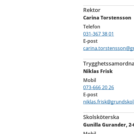
Rektor
Carina Torstensson
Telefon
031-367 38 01
E-post
carina.torstensson@g
Trygghetssamordna
Niklas Frisk
Mobil
073-666 20 26
E-post
niklas.frisk@grundsko
Skolsköterska
Gunilla Gurander, 2-6
Mobil