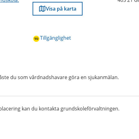
dskola.
405 21 G
Visa på karta
Tillgänglighet
 måste du som vårdnadshavare göra en sjukanmälan.
placering kan du kontakta grundskoleförvaltningen.