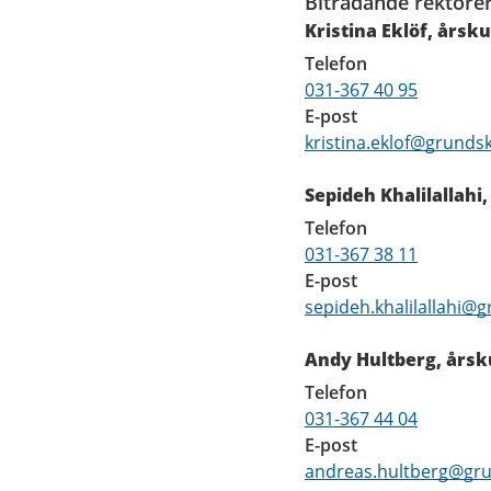
Biträdande rektore
Kristina Eklöf, årsku
Telefon
031-367 40 95
E-post
kristina.eklof@grunds
Sepideh Khalilallahi
Telefon
031-367 38 11
E-post
sepideh.khalilallahi@
Andy Hultberg, årsk
Telefon
031-367 44 04
E-post
andreas.hultberg@gru