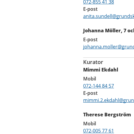
072-855 41 38
E-post
anita.sundell@grundsk
Johanna Möller, 7 o
E-post
johanna.moller@grund
Kurator
Mimmi Ekdahl
Mobil
072-144 84 57
E-post
mimmi.2.ekdahl@grund
Therese Bergström
Mobil
072-005 77 61