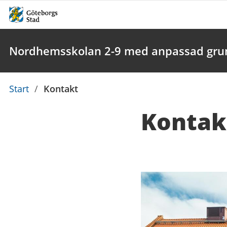
Nordhemsskolan 2-9 med anpassad grun
Du
Start
/
Kontakt
är
Kontak
här:
Kontaktuppgi