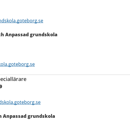
ndskola.goteborg.se
 och Anpassad grundskola
ola.goteborg.se
eciallärare
9
dskola.goteborg.se
och Anpassad grundskola