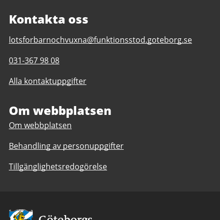
Kontakta oss
E-
lotsforbarnochvuxna@funktionsstod.goteborg.se
post
Telefonnummer
031-367 98 08
till
till
Lots
Alla kontaktuppgifter
Lots
för
för
barn
barn
Om webbplatsen
och
och
vuxna
Om webbplatsen
vuxna
med
med
funktionsnedsättning
Behandling av personuppgifter
funktionsnedsättning
Tillgänglighetsredogörelse
Avsändare: