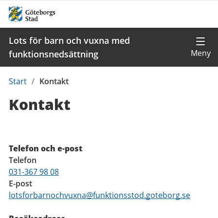
Lots för barn och vuxna med
funktionsnedsättning
Du
Start
/
Kontakt
är
Kontakt
här:
Kontaktuppgifter
Telefon och e-post
Telefon
031-367 98 08
E-post
lotsforbarnochvuxna@funktionsstod.goteborg.se