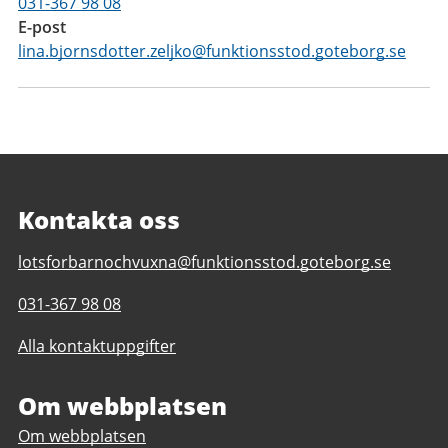
031-367 98 08
E-post
lina.bjornsdotter.zeljko@funktionsstod.goteborg.se
Kontakta oss
E-
lotsforbarnochvuxna@funktionsstod.goteborg.se
post
Telefonnummer
031-367 98 08
till
till
Lots
Alla kontaktuppgifter
Lots
för
för
barn
barn
Om webbplatsen
och
och
vuxna
Om webbplatsen