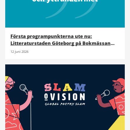
Första programpunkterna ute nu:
Litteraturstaden Göteborg på Bokmässan
2026
12 juni 2026