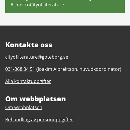
#UnescoCityofLiterature.
Kontakta oss
E-
cityofliterature@goteborg.se
post
Telefonnummer
031-368 34 51
(Joakim Albrektson, huvudkoordinator)
till
till
Litteraturstaden
Alla kontaktuppgifter
Litteraturstaden
Göteborg
Göteborg
Om webbplatsen
Om webbplatsen
Behandling av personuppgifter