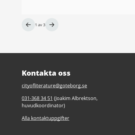
Bild
1
av
3
1
av
3
Kontakta oss
E-
cityofliterature@goteborg.se
post
Telefonnummer
031-368 34 51
(Joakim Albrektson,
till
till
huvudkoordinator)
Litteraturstaden
Litteraturstaden
Göteborg
Alla kontaktuppgifter
Göteborg