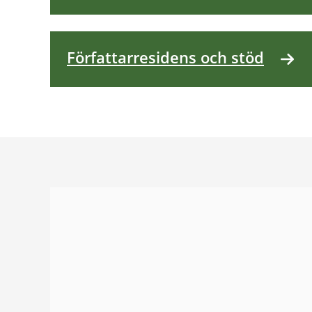
Författarresidens och stöd
Bildgalleri