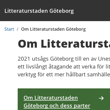
Litteraturstaden Göteborg
Du
Start
/
Om Litteraturstaden Göteborg
är
Om Litteraturs
här:
2021 utsågs Göteborg till en av Une
ett livslångt åtagande att verka för 
verktyg för ett mer hållbart samhälle
Om Litteraturstaden
Göteborg och dess parter