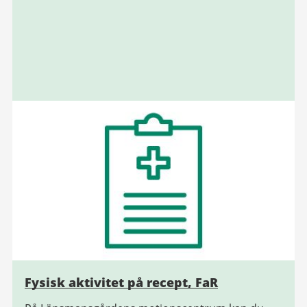
Fysisk aktivitet på recept, FaR