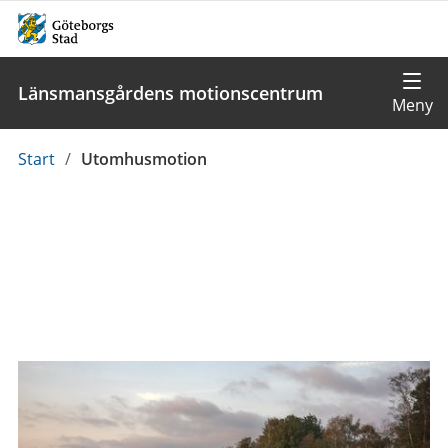
Länsmansgårdens motionscentrum
Du
Start
/
Utomhusmotion
är
här: