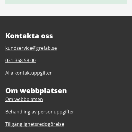
Kontakta oss
E-
kundservice@grefab.se
post
Telefonnummer
031-368 58 00
till
till
Göteborgsregionens
Alla kontaktuppgifter
Göteborgsregionens
Fritidshamnar
Fritidshamnar
AB
AB
Om webbplatsen
(Grefab)
(Grefab)
Om webbplatsen
Behandling av personuppgifter
Tillgänglighetsredogörelse