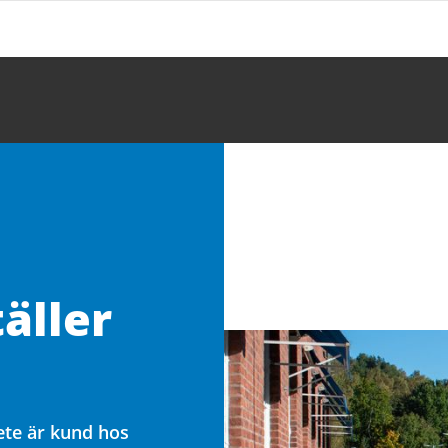
äller
bete är kund hos