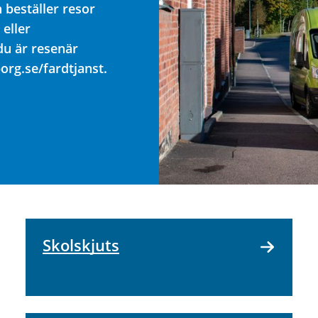
 beställer resor
eller
u är resenär
org.se/fardtjanst.
Skolskjuts