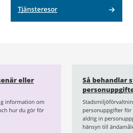
Tjänsteresor
senär eller
Så behandlar s
personuppgift
rig information om
Stadsmiljöförvaltni
och hur du gör för
personuppgifter för 
aldrig in personupp
hänsyn till ändamåle