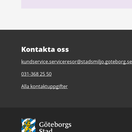
Kontakta oss
E-
kundservice.serviceresor@stadsmiljo.goteborg.se
post
Telefonnummer
031-368 25 50
till
till
Serviceresors
Alla kontaktuppgifter
Serviceresors
kundservice
kundservice
Avsändare:
Göteborgs