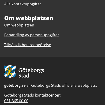
Serviceresors
Alla kontaktuppgifter
Serviceresors
kundservice
kundservice
Om webbplatsen
Om webbplatsen
Behandling av personuppgifter
Tillgänglighetsredogörelse
Avsändare:
Göteborgs
Stad
goteborg.se
är Göteborgs Stads officiella webbplats.
Göteborgs Stads kontaktcenter:
Telefonnummer
031-365 00 00