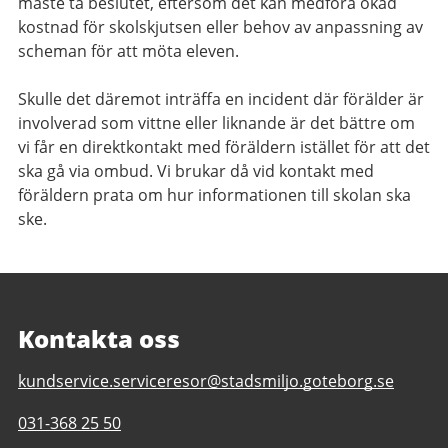
måste ta beslutet, eftersom det kan medföra ökad
kostnad för skolskjutsen eller behov av anpassning av
scheman för att möta eleven.
Skulle det däremot inträffa en incident där förälder är
involverad som vittne eller liknande är det bättre om
vi får en direktkontakt med föräldern istället för att det
ska gå via ombud. Vi brukar då vid kontakt med
föräldern prata om hur informationen till skolan ska
ske.
Kontakta oss
E-
kundservice.serviceresor@stadsmiljo.goteborg.se
post
Telefonnummer
031-368 25 50
till
till