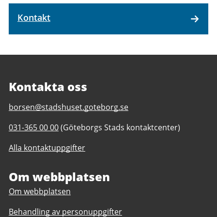
Kontakt
Kontakta oss
E-
borsen@stadshuset.goteborg.se
post
Telefonnummer
031-365 00 00
(Göteborgs Stads kontaktcenter)
till
till
Representation
Alla kontaktuppgifter
Representation
Börsen
Börsen
Om webbplatsen
Om webbplatsen
Behandling av personuppgifter