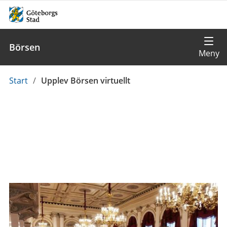
Börsen
Du
Start
/
Upplev Börsen virtuellt
är
här: