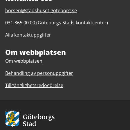
E-
borsen@stadshuset.goteborg.se
post
Telefonnummer
031-365 00 00
(Göteborgs Stads kontaktcenter)
till
till
Representation
Alla kontaktuppgifter
Representation
Börsen
Börsen
Om webbplatsen
Om webbplatsen
Behandling av personuppgifter
Tillgänglighetsredogörelse
Avsändare:
Göteborgs
Stad