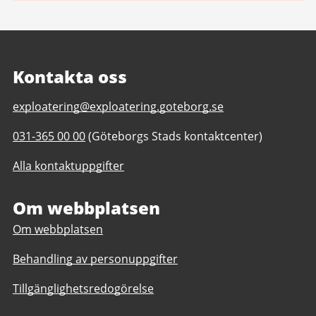
Kontakta oss
E-
exploatering@exploatering.goteborg.se
post
Telefonnummer
031-365 00 00
(Göteborgs Stads kontaktcenter)
till
till
Exploateringsförvaltningens
Alla kontaktuppgifter
Exploateringsförvaltningens
bostadsavdelning
bostadsavdelning
Om webbplatsen
Om webbplatsen
Behandling av personuppgifter
Tillgänglighetsredogörelse