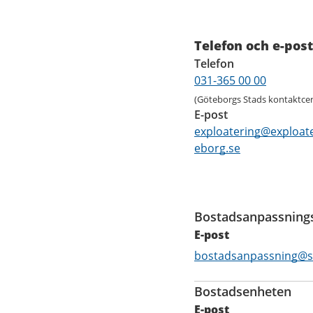
Kontaktuppgi
Telefon och e-post
Telefon
031-365 00 00
(Göteborgs Stads kontaktcen
E-post
exploatering@exploate
eborg.se
Funktioner
Bostadsanpassning
E-post
E-
bostadsanpassning@s
post
Bostadsenheten
E-post