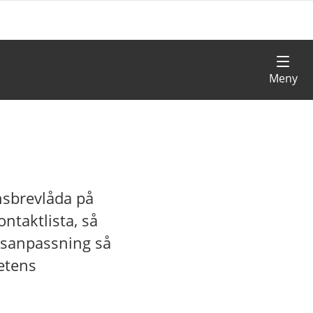
nsbrevlåda på
ntaktlista, så
adsanpassning så
etens