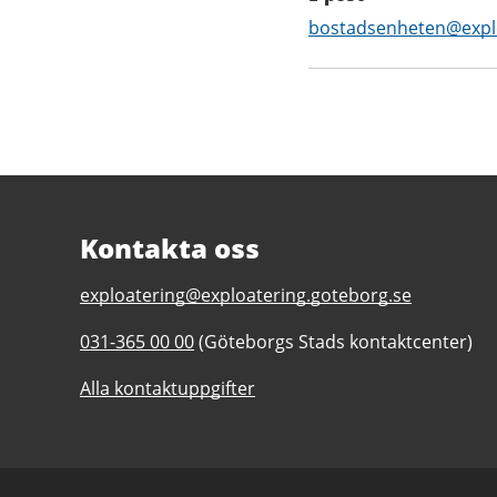
E-
bostadsenheten@explo
post
Kontakta oss
E-
exploatering@exploatering.goteborg.se
post
Telefonnummer
031-365 00 00
(Göteborgs Stads kontaktcenter)
till
till
Exploateringsförvaltningens
Alla kontaktuppgifter
Exploateringsförvaltningens
bostadsavdelning
bostadsavdelning