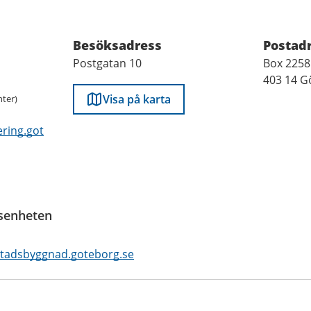
fter
Besöksadress
Postad
Postgatan 10
Box 2258
403 14 G
Visa på karta
ter)
ring.got
senheten
tadsbyggnad.goteborg.se