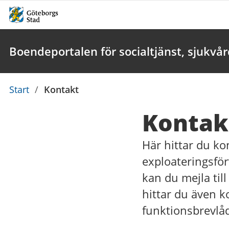
Boendeportalen för socialtjänst, sjukvå
Du
Start
/
Kontakt
är
Kontak
här:
Här hittar du ko
exploateringsför
kan du mejla til
hittar du även 
funktionsbrevlå