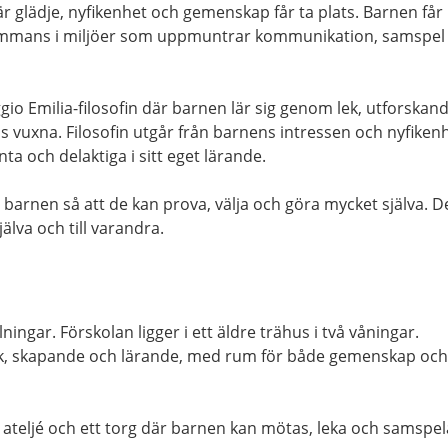
där glädje, nyfikenhet och gemenskap får ta plats. Barnen får
lsammans i miljöer som uppmuntrar kommunikation, samspel
gio Emilia-filosofin där barnen lär sig genom lek, utforskan
s vuxna. Filosofin utgår från barnens intressen och nyfiken
 och delaktiga i sitt eget lärande.
ör barnen så att de kan prova, välja och göra mycket själva. D
själva och till varandra.
lningar. Förskolan ligger i ett äldre trähus i två våningar.
ek, skapande och lärande, med rum för både gemenskap och
 ateljé och ett torg där barnen kan mötas, leka och samspel