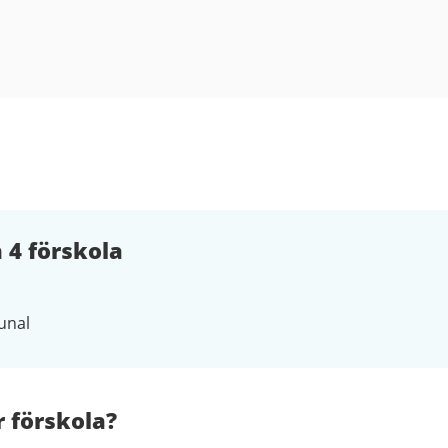
 4 förskola
nal
r förskola?