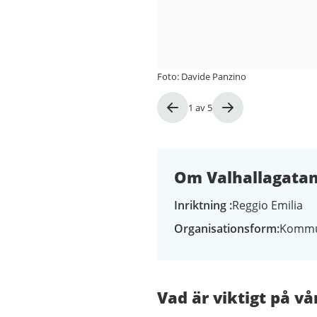
Foto: Davide Panzino
Bild
1
av
5
1
av
5
Om Valhallagatan
Inriktning
Reggio Emilia
Organisationsform
Kommu
Vad är viktigt på vå