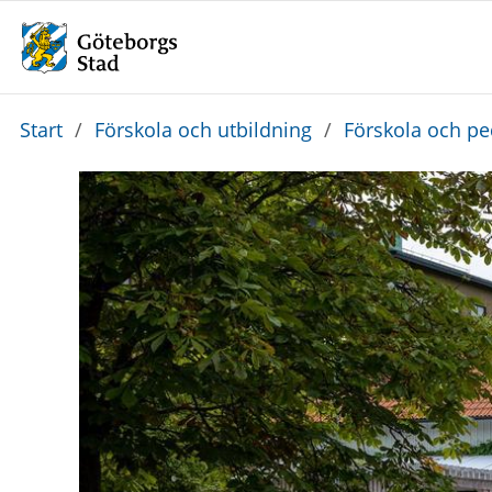
Du
Start
/
Förskola och utbildning
/
Förskola och p
är
här: