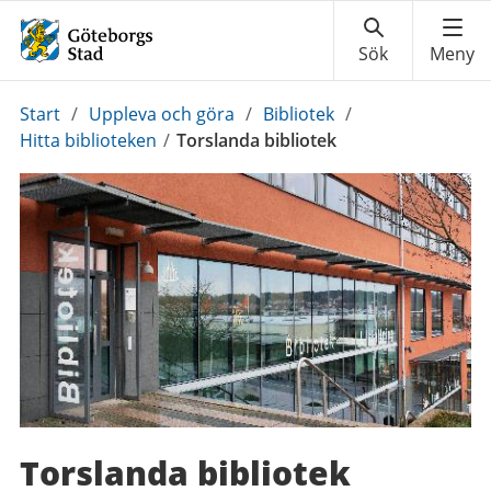
Du
Start
/
Uppleva och göra
/
Bibliotek
/
är
Hitta biblioteken
/
Torslanda bibliotek
här:
Torslanda bibliotek