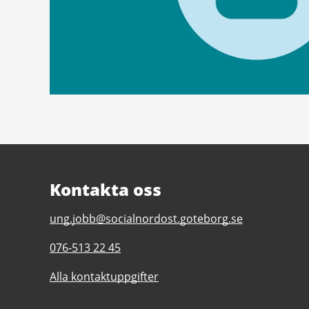
Kontakta oss
E-
ung.jobb@socialnordost.goteborg.se
post
Telefonnummer
076-513 22 45
till
till
UngdomsPorten
Alla kontaktuppgifter
UngdomsPorten