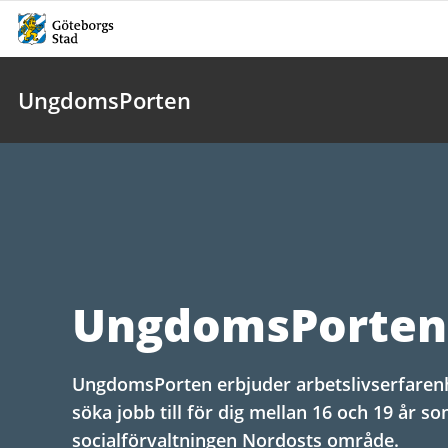
UngdomsPorten
UngdomsPorten
UngdomsPorten erbjuder arbetslivserfarenh
söka jobb till för dig mellan 16 och 19 år s
socialförvaltningen Nordosts område.